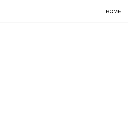
HOME
ULTING
SUPPORT
向けコンサルティング
特定技能人材の登録支援機関
サンプル5
ブログサンプル4
01.08
2024.01.08
向けコンサルティング
登録支援機関について